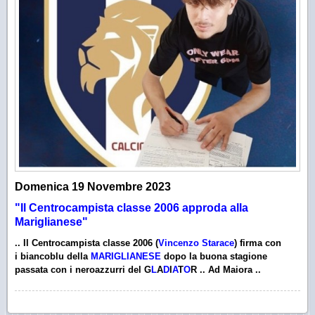
Domenica 19 Novembre 2023
"Il Centrocampista classe 2006 approda alla
Mariglianese"
.. Il
Centrocampista
classe 2006 (
Vincenzo Starace
)
firma
con
i
biancoblu
della
MARIGLIANESE
dopo la buona stagione
passata con i
neroazzurri
del
G
L
A
D
I
A
T
O
R
..
Ad Maiora
..