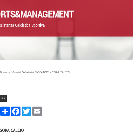
ORTS&MANAGEMENT
sistenza Calcistica Sportiva
Home
»
I Provini Dei Nostri GIOCATORI
» SORA CALCIO
<<
Share
Facebook
Twitter
Email
SORA CALCIO