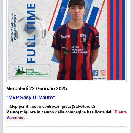
Mercoledì 22 Gennaio 2025
"MVP Sasy Di Mauro"
..
Mvp
per il nostro
centrocampista
(Salvatore Di
Mauro
)
migliore
in campo della compagine
basilicata
dell’
E
l
e
t
t
r
a
M
a
r
c
o
n
i
a
..