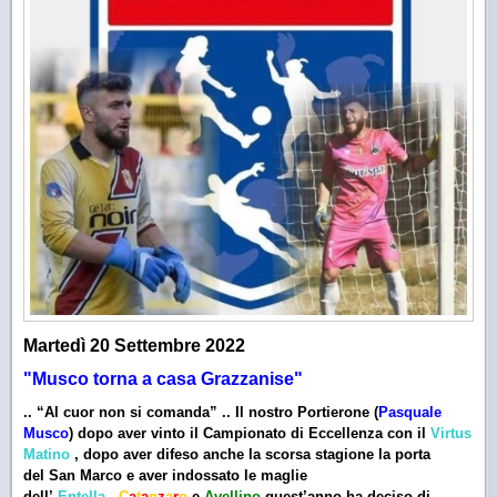
Martedì 20 Settembre 2022
"Musco torna a casa Grazzanise
"
.. “Al cuor non si comanda” .. Il nostro
Portierone
(
Pasquale
Musco
) dopo aver
vinto
il
Campionato
di
Eccellenza
con il
Virtus
Matino
, dopo aver
difeso
anche la scorsa stagione la porta
del
San Marco
e aver indossato le maglie
dell’
Entella
,
C
a
t
a
n
z
a
r
o
e
Avellino
quest’anno ha deciso di