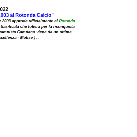
2022
2003 al Rotonda Calcio
"
e 2003
approda ufficialmente al
Rotonda
a
Basilicata
che lotterà per la riconquista
campista
Campano
viene da un ottima
ccellenza
-
Molise
) ..