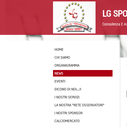
LG SP
Consulenza E As
HOME
CHI SIAMO
ORGANIGRAMMA
NEWS
EVENTI
DICONO DI NOI.....!!
I NOSTRI SERVIZI
LA NOSTRA "RETE OSSERVATORI"
I NOSTRI SPONSOR
CALCIOMERCATO