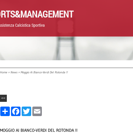
ORTS&MANAGEMENT
sistenza Calcistica Sportiva
Home
»
News
» Moggio Ai Bianco-Verdi Del Rotonda !!
<<
Share
Facebook
Twitter
Email
MOGGIO AI BIANCO-VERDI DEL ROTONDA !!