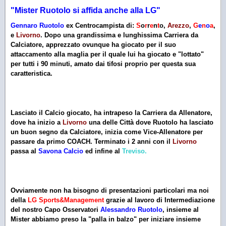
"Mister Ruotolo si affida anche alla LG"
Gennaro Ruotolo
ex Centrocampista di:
S
o
r
r
e
n
t
o,
Arezzo
,
G
e
n
o
a
,
e
Livorno
. Dopo una grandissima e lunghissima Carriera da
Calciatore, apprezzato ovunque ha giocato per il suo
attaccamento alla maglia per il quale lui ha giocato e "lottato"
per tutti i 90 minuti, amato dai tifosi proprio per questa sua
caratteristica.
Lasciato il Calcio giocato, ha intrapeso la Carriera da Allenatore,
dove ha inizio a
Livorno
una delle Città dove Ruotolo ha lasciato
un buon segno da Calciatore, inizia come Vice-Allenatore per
passare da primo COACH. Terminato i 2 anni con il
Livorno
passa al
Savona Calcio
ed infine al
Treviso.
Ovviamente non ha bisogno di presentazioni particolari ma noi
della
LG Sports&Management
grazie al lavoro di Intermediazione
del nostro Capo Osservatori
Alessandro Ruotolo
, insieme al
Mister abbiamo preso la "palla in balzo" per iniziare insieme