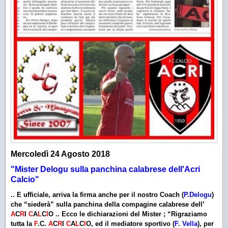
Mercoledì 24 Agosto
2018
"Mister Delogu sulla panchina calabrese dell'Acri
Calcio"
.. E ufficiale, arriva la firma anche per il nostro Coach (
P.Delogu
)
che “siederà” sulla panchina della compagine calabrese dell’
A
C
R
I
C
A
L
C
I
O .. Ecco le dichiarazioni del Mister ; “Rigraziamo
tutta la
F
.C.
A
C
R
I
C
A
L
C
I
O, ed il mediatore sportivo (
F. Vella
), per