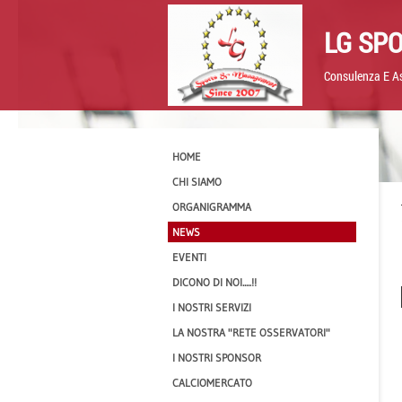
LG SP
Consulenza E As
HOME
CHI SIAMO
ORGANIGRAMMA
NEWS
EVENTI
DICONO DI NOI.....!!
I NOSTRI SERVIZI
LA NOSTRA "RETE OSSERVATORI"
I NOSTRI SPONSOR
CALCIOMERCATO