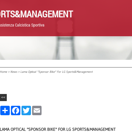
ORTS&MANAGEMENT
sistenza Calcistica Sportiva
Home
»
News
» Lama Optical "sponsor Bike" For LG Sports&Management
<<
Share
Facebook
Twitter
Email
LAMA OPTICAL "SPONSOR BIKE" FOR LG SPORTS&MANAGEMENT