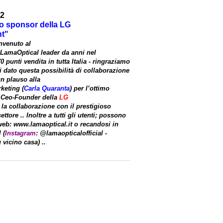
22
o sponsor della LG
t
"
nvenuto al
LamaOptical leader
da anni nel
0 punti vendita in tutta
Italia
- ringraziamo
 dato questa possibilità di collaborazione
un plauso alla
keting
(
Carla Quaranta
) per l’ottimo
l Ceo-Founder della
LG
la collaborazione con il prestigioso
tore .. Inoltre a tutti gli utenti; possono
 web: www.lamaoptical.it o recandosi in
 (
Instagram
:
@lamaopticalofficial
-
vicino casa) ..