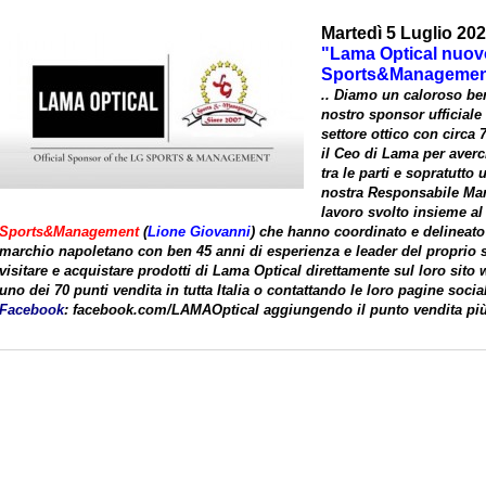
Martedì 5 Luglio 20
"Lama Optical nuov
Sports&Managemen
.. Diamo un caloroso be
nostro
sponsor
ufficiale
settore
ottico
con circa 7
il
Ceo
di
Lama
per averci
tra le parti e sopratutto 
nostra
Responsabile
Mar
lavoro svolto insieme a
Sports&Management
(
Lione Giovanni
) che hanno coordinato e delineato 
marchio
napoletano
con ben 45 anni di esperienza e leader del proprio set
visitare e acquistare prodotti di Lama Optical direttamente sul loro sito
uno dei 70 punti vendita in tutta Italia o contattando le loro pagine social
Facebook
: facebook.com/LAMAOptical aggiungendo il punto vendita più 