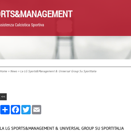
ORTS&MANAGEMENT
sistenza Calcistica Sportiva
Home
»
News
» La LG Sports&Management & Universal Group Su SportItalia
<<
Share
Facebook
Twitter
Email
LA LG SPORTS&MANAGEMENT & UNIVERSAL GROUP SU SPORTITALIA