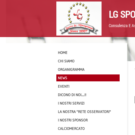
LG SP
Consulenza E As
HOME
CHI SIAMO
ORGANIGRAMMA
NEWS
EVENTI
DICONO DI NOI.....!!
I NOSTRI SERVIZI
LA NOSTRA "RETE OSSERVATORI"
I NOSTRI SPONSOR
CALCIOMERCATO