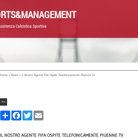
ORTS&MANAGEMENT
sistenza Calcistica Sportiva
Home
»
News
» Il Nostro Agente Fifa Ospite Telefonicamente Piuenne Tv
<<
Share
Facebook
Twitter
Email
IL NOSTRO AGENTE FIFA OSPITE TELEFONICAMENTE PIUENNE TV