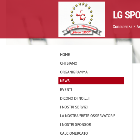
LG SP
Consulenza E As
HOME
CHI SIAMO
ORGANIGRAMMA
NEWS
EVENTI
DICONO DI NOI.....!!
I NOSTRI SERVIZI
LA NOSTRA "RETE OSSERVATORI"
I NOSTRI SPONSOR
CALCIOMERCATO