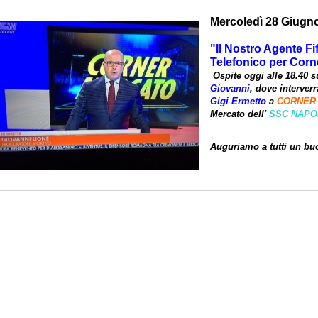
Mercoledì 28 Giugn
"Il Nostro Agente Fi
Telefonico per Corn
Ospite oggi alle 18.40 s
Giovanni
, dove interver
Gigi Ermetto
a
CORNER
Mercato dell'
SSC NAPO
Auguriamo a tutti un bu