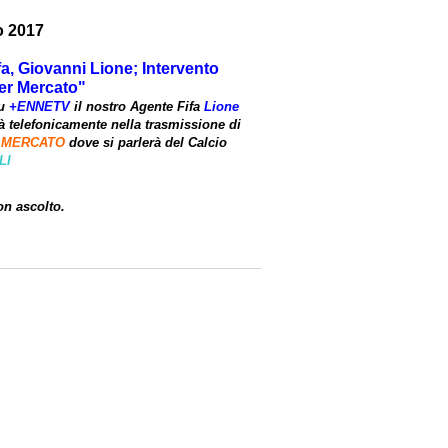
o 2017
fa, Giovanni Lione; Intervento
er Mercato"
u
+ENNETV
il nostro Agente Fifa
Lione
rà telefonicamente nella trasmissione di
 MERCATO
dove si parlerà del Calcio
LI
on ascolto.