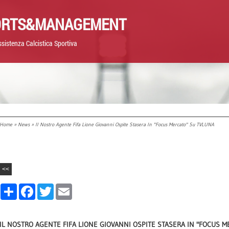
ORTS&MANAGEMENT
sistenza Calcistica Sportiva
Home
»
News
» Il Nostro Agente Fifa Lione Giovanni Ospite Stasera In "Focus Mercato" Su TVLUNA
<<
Share
Facebook
Twitter
Email
IL NOSTRO AGENTE FIFA LIONE GIOVANNI OSPITE STASERA IN "FOCUS 