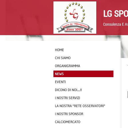
LG SP
Consulenza E As
HOME
CHI SIAMO
ORGANIGRAMMA
NEWS
EVENTI
DICONO DI NOI.....!!
I NOSTRI SERVIZI
LA NOSTRA "RETE OSSERVATORI"
I NOSTRI SPONSOR
CALCIOMERCATO