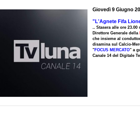
Giovedì 9 Giugno 2
"L'Agnete Fifa Lion
.. Stasera alle ore 23.00
Direttore Generale della
che insieme al condutto
disamina sul Calcio-Mer
"
FOCUS MERCATO
" a g
Canale 14 del Digitale Ter