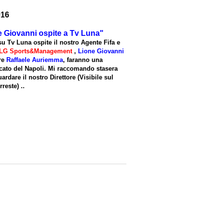
016
e Giovanni ospite a Tv Luna"
 su Tv Luna ospite il nostro Agente Fifa e
LG Sports&Management
,
Lione Giovanni
re
Raffaele Auriemma
, faranno una
cato del Napoli. Mi raccomando stasera
uardare il nostro Direttore (Visibile sul
reste) ..