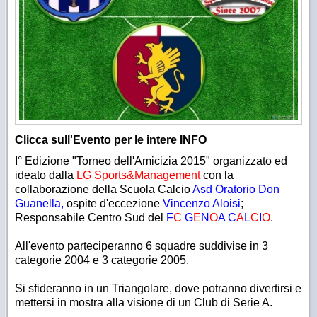
Clicca sull'Evento per le intere INFO
I° Edizione "Torneo dell'Amicizia 2015" organizzato ed
ideato dalla
LG Sports&Management
con la
collaborazione della Scuola Calcio
Asd Oratorio Don
Guanella,
ospite d'eccezione
Vincenzo Aloisi
;
Responsabile Centro Sud del
F
C
G
E
N
O
A C
A
L
C
I
O
.
All'evento parteciperanno 6 squadre suddivise in 3
categorie 2004 e 3 categorie 2005.
Si sfideranno in un Triangolare, dove potranno divertirsi e
mettersi in mostra alla visione di un Club di Serie A.