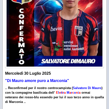
Mercoledì 30 Luglio 2025
"Di Mauro amore puro a Marconia"
..
Reconfirmed
per il nostro
centrocampista
(
Salvatore Di Mauro
)
con la compagine
basilicata
dell’
E
l
e
t
t
r
a
M
a
r
c
o
n
i
a
ormai
veterano dei rosso-blu essendo per lui il suo terzo anno in quella
di
Marconia
..