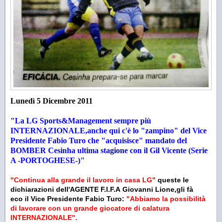
Lunedì 5 Dicembre 2011
"La LG Sports&Management sempre più
INTERNAZIONALE,anche qui c'è lo "zampino" del Vice
Presidente Fabio Turo che "acquisisce" mandato del
BOMBER Cesinha ultima stagione con il Gil Vicente (Serie
A -PORTOGHESE-)"
"Continua alla grande il lavoro in casa LG"
queste le
dichiarazioni dell'AGENTE F.I.F.A Giovanni Lione,gli fà
eco il Vice Presidente Fabio Turo:
"Abbiamo la possibilità
di lavorare con un grande giocatore di calatura
INTERNAZIONALE".